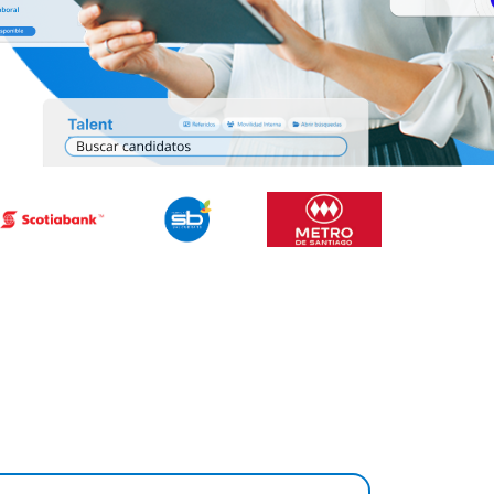
bajo
u ATS, gestionando candidatos
visos y planes de suscripción.