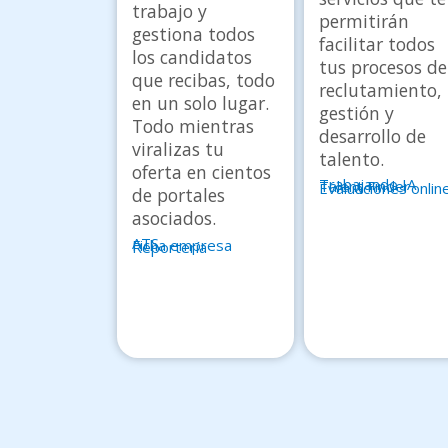
trabajo y 
permitirán
gestiona todos 
facilitar todos
los candidatos 
tus procesos de
que recibas, todo 
reclutamiento,
en un solo lugar. 
gestión y
Todo mientras 
desarrollo de
viralizas tu 
talento.
oferta en cientos 
Trabajando IA
Talent Finder
Evaluaciones onlin
de portales 
asociados.
ATS
Ficha empresa
Reportería