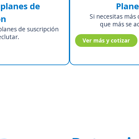
 planes de
Plane
Si necesitas más 
ón
que más se a
planes de suscripción
clutar.
Ver más y cotizar