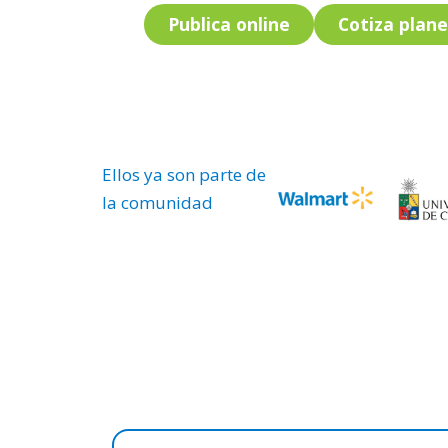
Publica online
Cotiza plane
Ellos ya son parte de
la comunidad
Pub
Recluta de manera rápida, se
y buscando en toda la base de