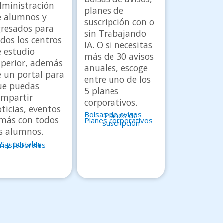
dministración
planes de
e alumnos y
suscripción con o
gresados para
sin Trabajando
dos los centros
IA. O si necesitas
e estudio
más de 30 avisos
uperior, además
anuales, escoge
 un portal para
entre uno de los
ue puedas
5 planes
ompartir
corporativos.
ticias, eventos
Bolsas de avisos
Planes de
 más con todos
Planes corporativos
suscripción
os alumnos.
S y portales
rias laborales