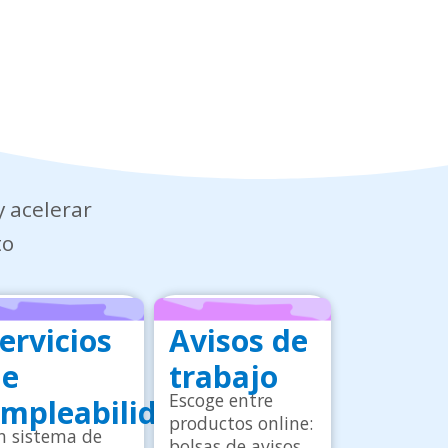
y acelerar
to
ervicios
Avisos de
de
trabajo
Escoge entre
mpleabilidad
productos online:
n sistema de
bolsas de avisos,