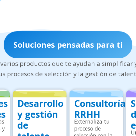
Soluciones pensadas para ti
varios productos que te ayudan a simplificar 
us procesos de selección y la gestión de talen
es
Desarrollo
Consultoría
S
es
y gestión
RRHH
as
Externaliza tu
de
e
 y
proceso de
U
selección con la