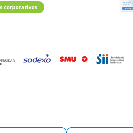
s corporativos
lica avisos de tra
ncilla y 100% online. Aprovecha al máximo t
 talentos de manera activa con las bolsas de a