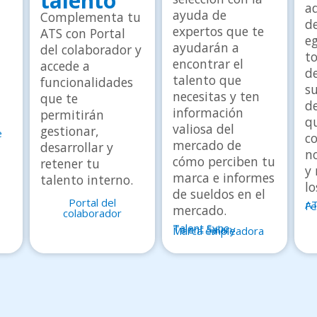
talento
a
ayuda de
Complementa tu
d
expertos que te
ATS con Portal
e
ayudarán a
del colaborador y
to
encontrar el
accede a
d
talento que
funcionalidades
s
necesitas y ten
que te
de
información
permitirán
q
valiosa del
gestionar,
e
c
mercado de
desarrollar y
no
cómo perciben tu
retener tu
y
marca e informes
talento interno.
l
de sueldos en el
Portal del
AT
Fe
mercado.
colaborador
Talent Sync
Talent Salary
Marca empleadora