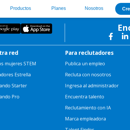
Productos
Planes
Nosotros
Cre
egoria
En
tra red
Para reclutadores
os mujeres STEM
Publica un empleo
adores Estrella
Recluta con nosotros
ando Starter
Ingresa al administrador
ando Pro
Encuentra talento
Reclutamiento con IA
Marca empleadora
Talent Finder