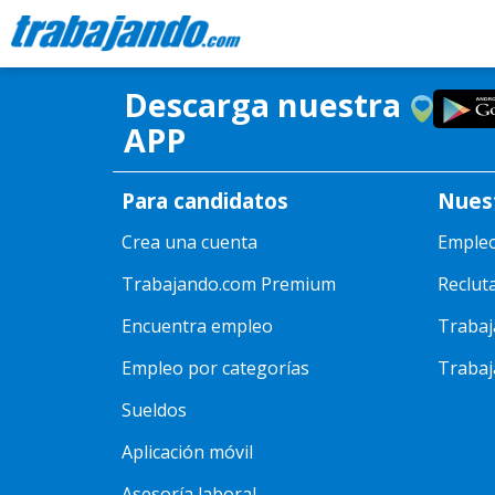
Categoría:
sin-cat
Descarga nuestra
APP
Para candidatos
Nues
17/01/2020
SIN-CATEGORIA
Crea una cuenta
Emple
TEST NIVEL4
Trabajando.com Premium
Reclut
Encuentra empleo
Trabaj
Empleo por categorías
Trabaj
Sueldos
Aplicación móvil
Asesoría laboral